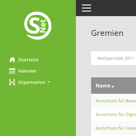
Toggle navigation
Gremien
Wahlperiode 2011 
Startseite
Kalender
Organisation
Name
Ausschuss für Bau
Ausschuss für Digi
Ausschuss für Feu