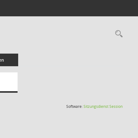
Rec
en
(Wird in
Software:
Sitzungsdienst
Session