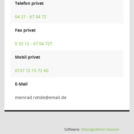
Telefon privat
04 21 - 67 04 72
Fax privat
0 32 12 - 67 04 727
Mobil privat
0157 72 15 72 60
E-Mail
edhor.d
(Wird in
Software:
Sitzungsdienst
Session