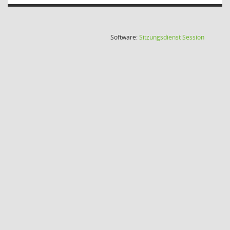
(Wird in
Software:
Sitzungsdienst
Session