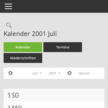
Toggle navigation
Rechercheauswahl
Kalender 2001 Juli
Kalender
Termine
Niederschriften
Juli
2001
Aktuell
1
SO