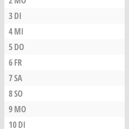
2
MO
3
DI
4
MI
5
DO
6
FR
7
SA
8
SO
9
MO
10
DI