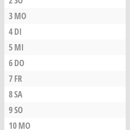
2
SO
3
MO
4
DI
5
MI
6
DO
7
FR
8
SA
9
SO
10
MO