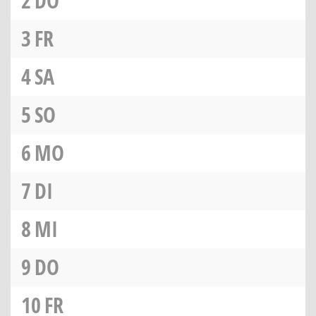
2
DO
3
FR
4
SA
5
SO
6
MO
7
DI
8
MI
9
DO
10
FR