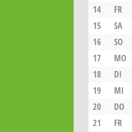
14
FR
15
SA
16
SO
17
MO
18
DI
19
MI
20
DO
21
FR