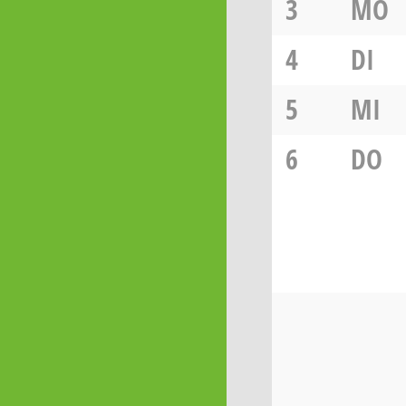
3
MO
4
DI
5
MI
6
DO