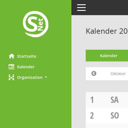
Toggle navigation
Kalender 2
Kalender
Startseite
Kalender
Oktober
Organisation
1
SA
2
SO