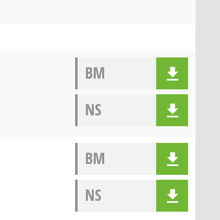
BM
NS
BM
NS