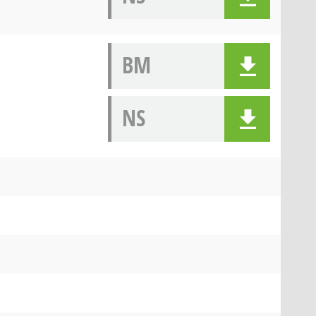
BM
NS