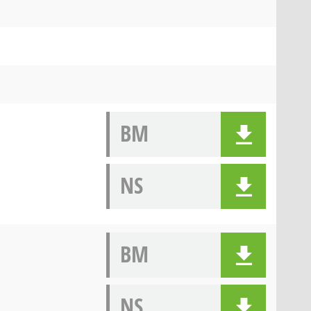
BM
NS
BM
NS