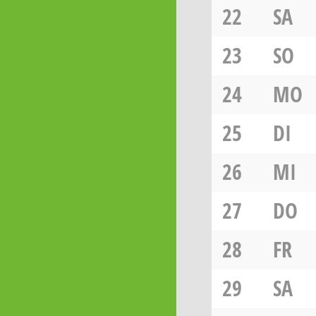
22
SA
23
SO
24
MO
25
DI
26
MI
27
DO
28
FR
29
SA