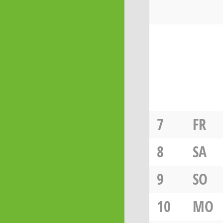
7
FR
8
SA
9
SO
10
MO