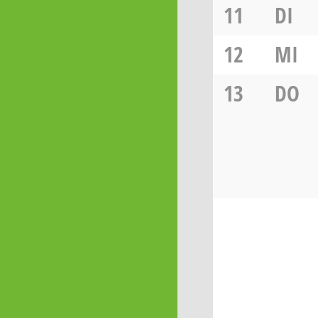
11
DI
12
MI
13
DO