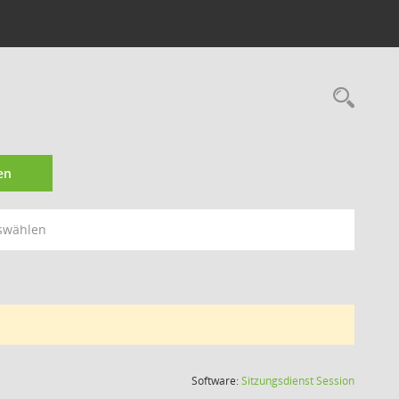
Rec
en
swählen
(Wird in
Software:
Sitzungsdienst
Session