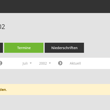
02
Termine
Niederschriften
Juli
2002
Aktuell
den.