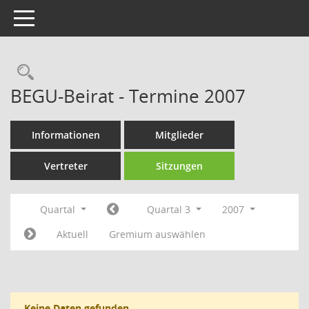
Toggle navigation
Rechercheauswahl
BEGU-Beirat - Termine 2007
Informationen
Mitglieder
Vertreter
Sitzungen
Quartal
Quartal 3
2007
Aktuell
Gremium auswählen
Keine Daten gefunden.