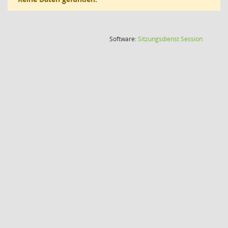
(Wird in
Software:
Sitzungsdienst
Session