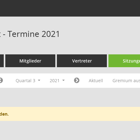
 - Termine 2021
Mitglieder
Vertreter
Sitzung
Quartal 3
2021
Aktuell
Gremium au
den.