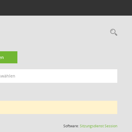
Rec
en
swählen
(Wird in
Software:
Sitzungsdienst
Session