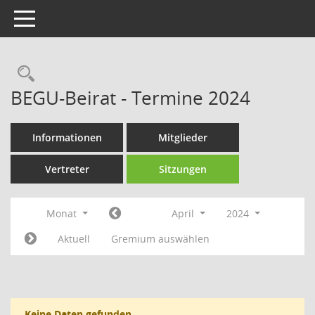
Toggle navigation
Rechercheauswahl
BEGU-Beirat - Termine 2024
Informationen
Mitglieder
Vertreter
Sitzungen
Monat
April
2024
Aktuell
Gremium auswählen
Keine Daten gefunden.