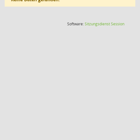
(Wird in
Software:
Sitzungsdienst
Session