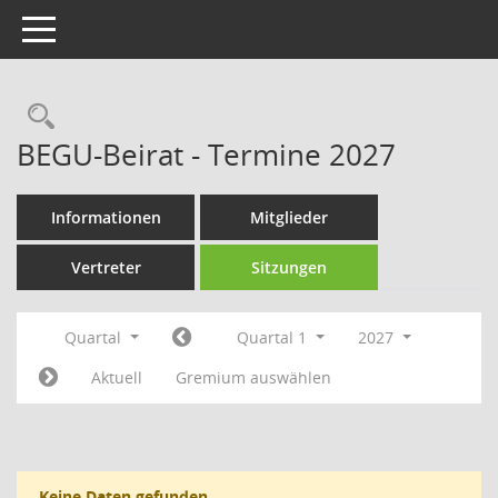
Toggle navigation
Rechercheauswahl
BEGU-Beirat - Termine 2027
Informationen
Mitglieder
Vertreter
Sitzungen
Quartal
Quartal 1
2027
Aktuell
Gremium auswählen
Keine Daten gefunden.