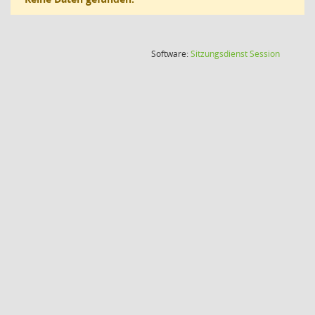
(Wird in
Software:
Sitzungsdienst
Session