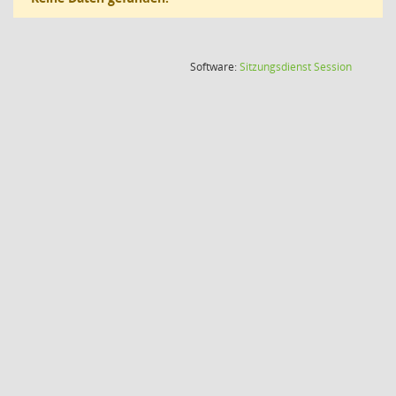
(Wird in
Software:
Sitzungsdienst
Session