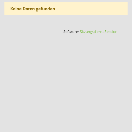
Keine Daten gefunden.
(Wird in
Software:
Sitzungsdienst
Session