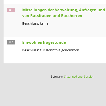
Mitteilungen der Verwaltung, Anfragen un
Ö 5
von Ratsfrauen und Ratsherren
Beschluss:
keine
Einwohnerfragestunde
Ö 6
Beschluss:
zur Kenntnis genommen
(Wird in
Software:
Sitzungsdienst
Session