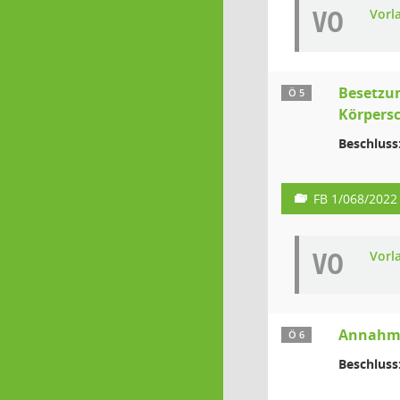
VO
Vorl
Besetzu
Ö 5
Körpersc
Beschluss
FB 1/068/2022
VO
Vorl
Annahme
Ö 6
Beschluss