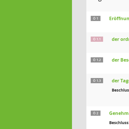
Eröffnun
Ö 1
der or
Ö 1.1
der Bes
Ö 1.2
der Ta
Ö 1.3
Beschlus
Genehmig
Ö 2
Beschluss