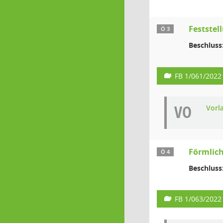
Feststel
Ö 3
Beschluss
FB 1/061/2022
VO
Vorl
Förmlich
Ö 4
Beschluss
FB 1/063/2022