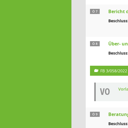
Bericht 
Ö 7
Beschluss
Über- u
Ö 8
Beschluss
FB 3/058/2022
VO
Vorl
Beratung
Ö 9
Beschluss