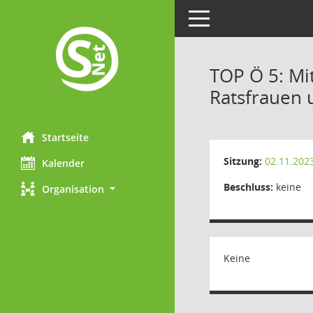
Toggle navigation
TOP Ö 5: Mi
Ratsfrauen 
Startseite
Sitzung:
02.11.202
Kalender
Beschluss:
keine
Organisation
Keine