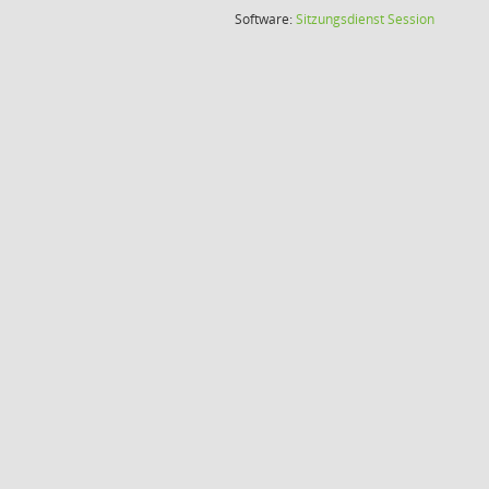
(Wird in
Software:
Sitzungsdienst
Session