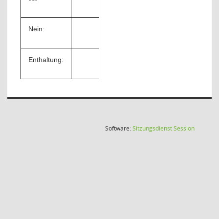
Nein:
Enthaltung:
(Wird in
Software:
Sitzungsdienst
Session