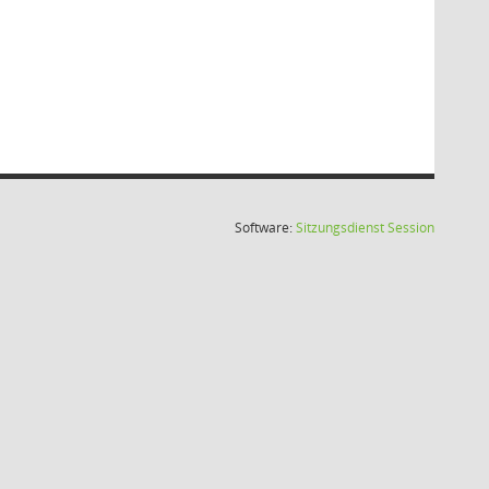
(Wird in
Software:
Sitzungsdienst
Session