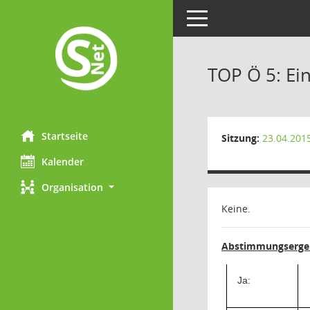
Toggle navigation
TOP Ö 5: E
Startseite
Sitzung:
23.04.201
Kalender
Organisation
Keine.
Abstimmungsergeb
Ja: