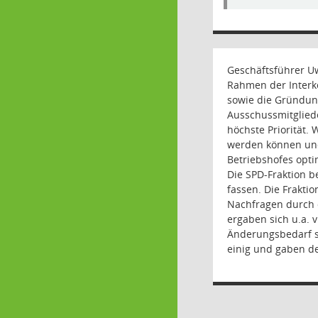
Geschäftsführer U
Rahmen der Interk
sowie die Gründung
Ausschussmitglieder
höchste Priorität.
werden können und
Betriebshofes opt
Die SPD-Fraktion 
fassen. Die Frakti
Nachfragen durch d
ergaben sich u.a. 
Änderungsbedarf s
einig und gaben de