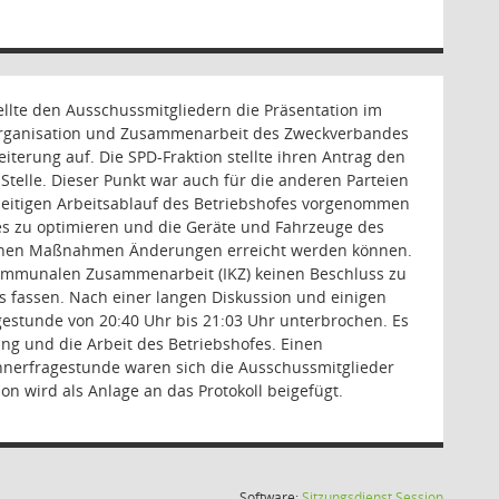
te den Ausschussmitgliedern die Präsentation im
 Organisation und Zusammenarbeit des Zweckverbandes
iterung auf. Die SPD-Fraktion stellte ihren Antrag den
 Stelle. Dieser Punkt war auch für die anderen Parteien
rzeitigen Arbeitsablauf des Betriebshofes vorgenommen
s zu optimieren und die Geräte und Fahrzeuge des
 welchen Maßnahmen Änderungen erreicht werden können.
kommunalen Zusammenarbeit (IKZ) keinen Beschluss zu
s fassen. Nach einer langen Diskussion und einigen
estunde von 20:40 Uhr bis 21:03 Uhr unterbrochen. Es
ung und die Arbeit des Betriebshofes. Einen
hnerfragestunde waren sich die Ausschussmitglieder
on wird als Anlage an das Protokoll beigefügt.
(Wird in
Software:
Sitzungsdienst
Session