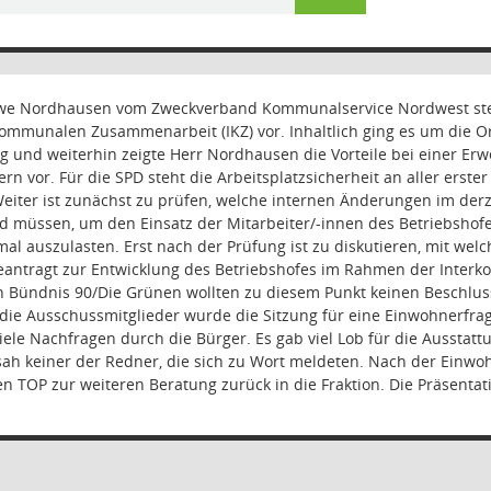
we Nordhausen vom Zweckverband Kommunalservice Nordwest stell
ommunalen Zusammenarbeit (IKZ) vor. Inhaltlich ging es um die
 und weiterhin zeigte Herr Nordhausen die Vorteile bei einer Erwe
n vor. Für die SPD steht die Arbeitsplatzsicherheit an aller erster
 Weiter ist zunächst zu prüfen, welche internen Änderungen im de
 müssen, um den Einsatz der Mitarbeiter/-innen des Betriebshofe
imal auszulasten. Erst nach der Prüfung ist zu diskutieren, mit
beantragt zur Entwicklung des Betriebshofes im Rahmen der Inter
on Bündnis 90/Die Grünen wollten zu diesem Punkt keinen Beschlus
ie Ausschussmitglieder wurde die Sitzung für eine Einwohnerfrag
viele Nachfragen durch die Bürger. Es gab viel Lob für die Ausstatt
ah keiner der Redner, die sich zu Wort meldeten. Nach der Einwo
n TOP zur weiteren Beratung zurück in die Fraktion. Die Präsentati