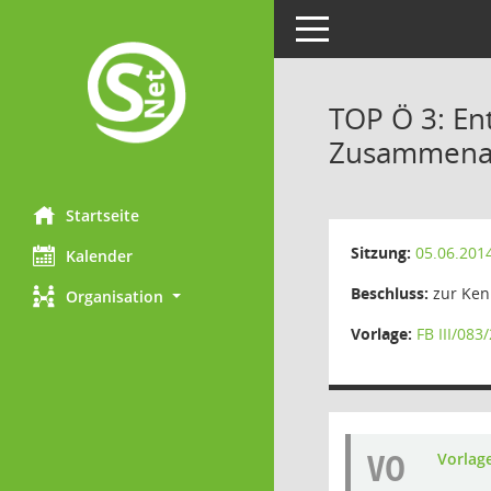
Toggle navigation
TOP Ö 3: En
Zusammenarb
Startseite
Sitzung:
05.06.201
Kalender
Beschluss:
zur Ken
Organisation
Vorlage:
FB III/083
VO
Vorlag