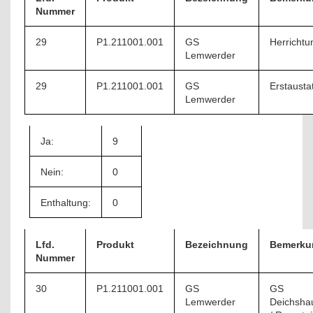
Nummer
29
P1.211001.001
GS
Herrichtu
Lemwerder
29
P1.211001.001
GS
Erstausta
Lemwerder
Ja:
9
Nein:
0
Enthaltung:
0
Lfd.
Produkt
Bezeichnung
Bemerku
Nummer
30
P1.211001.001
GS
GS
Lemwerder
Deichsha