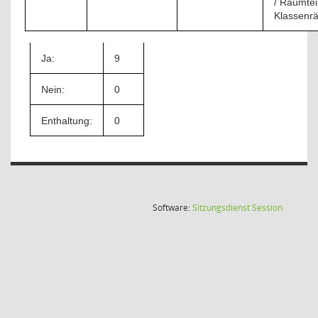
/ Raumtei
Klassenr
Ja:
9
Nein:
0
Enthaltung:
0
(Wird in
Software:
Sitzungsdienst
Session