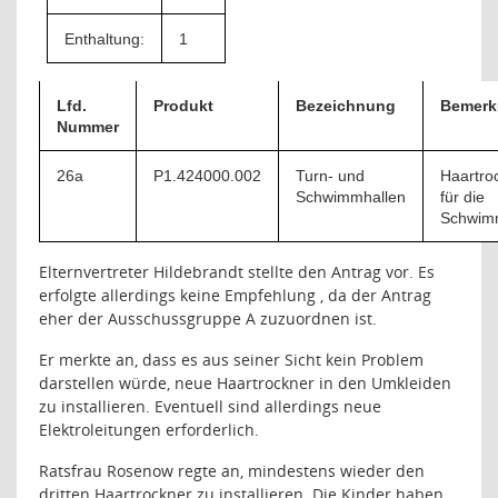
Enthaltung:
1
Lfd.
Produkt
Bezeichnung
Bemerk
Nummer
26a
P1.424000.002
Turn- und
Haartro
Schwimmhallen
für die
Schwim
Elternvertreter Hildebrandt stellte den Antrag vor. Es
erfolgte allerdings keine Empfehlung , da der Antrag
eher der Ausschussgruppe A zuzuordnen ist.
Er merkte an, dass es aus seiner Sicht kein Problem
darstellen würde, neue Haartrockner in den Umkleiden
zu installieren. Eventuell sind allerdings neue
Elektroleitungen erforderlich.
Ratsfrau Rosenow regte an, mindestens wieder den
dritten Haartrockner zu installieren. Die Kinder haben