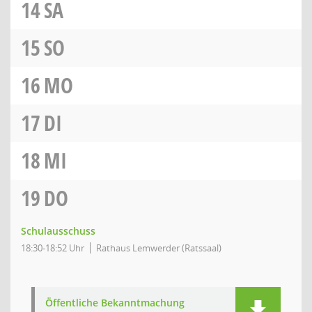
14
SA
15
SO
16
MO
17
DI
18
MI
19
DO
Schulausschuss
18:30-18:52 Uhr
Rathaus Lemwerder (Ratssaal)
Öffentliche Bekanntmachung