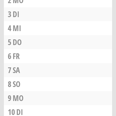
2
MO
3
DI
4
MI
5
DO
6
FR
7
SA
8
SO
9
MO
10
DI