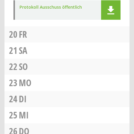
Protokoll Ausschuss öffentlich
20
FR
21
SA
22
SO
23
MO
24
DI
25
MI
26
DO