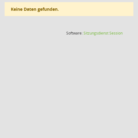
Keine Daten gefunden.
(Wird in
Software:
Sitzungsdienst
Session