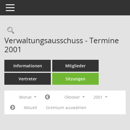
Toggle navigation
Rechercheauswahl
Verwaltungsausschuss - Termine
2001
Informationen
Mitglieder
Vertreter
Sitzungen
Monat
Oktober
2001
Aktuell
Gremium auswählen