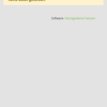
(Wird in
Software:
Sitzungsdienst
Session