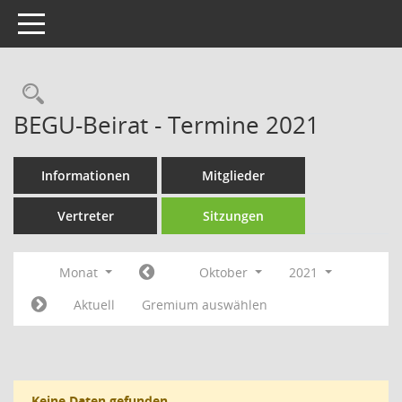
Toggle navigation
Rechercheauswahl
BEGU-Beirat - Termine 2021
Informationen
Mitglieder
Vertreter
Sitzungen
Monat
Oktober
2021
Aktuell
Gremium auswählen
Keine Daten gefunden.