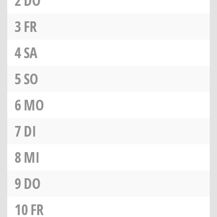
2
DO
3
FR
4
SA
5
SO
6
MO
7
DI
8
MI
9
DO
10
FR