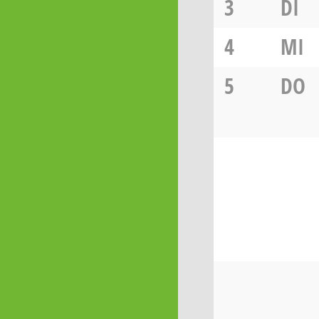
3
DI
4
MI
5
DO