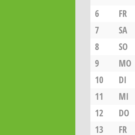
6
FR
7
SA
8
SO
9
MO
10
DI
11
MI
12
DO
13
FR