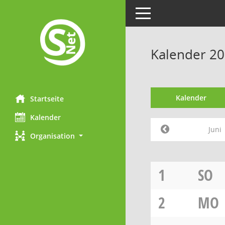
Toggle navigation
Kalender 20
Kalender
Startseite
Kalender
Juni
Organisation
1
SO
2
MO