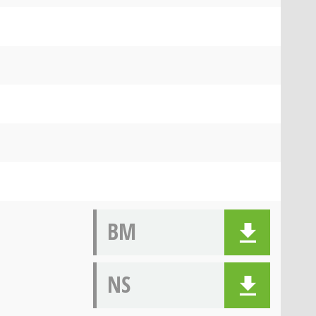
BM
NS