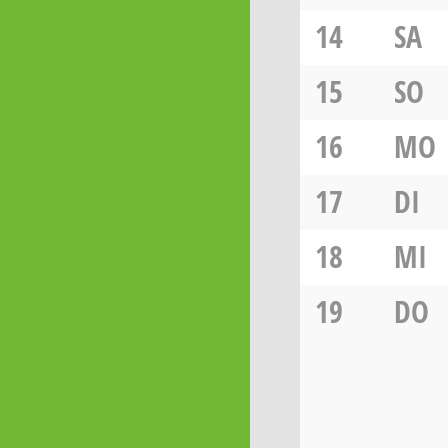
14
SA
15
SO
16
MO
17
DI
18
MI
19
DO