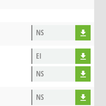
NS
EI
NS
NS