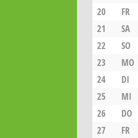
20
FR
21
SA
22
SO
23
MO
24
DI
25
MI
26
DO
27
FR