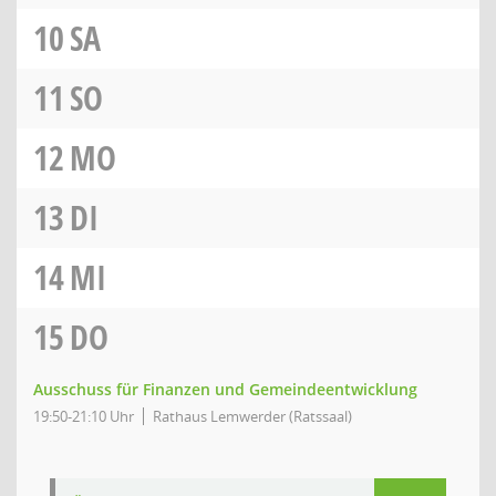
10
SA
11
SO
12
MO
13
DI
14
MI
15
DO
Ausschuss für Finanzen und Gemeindeentwicklung
19:50-21:10 Uhr
Rathaus Lemwerder (Ratssaal)