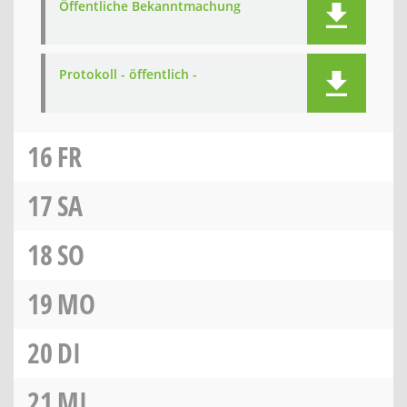
Öffentliche Bekanntmachung
Protokoll - öffentlich -
16
FR
17
SA
18
SO
19
MO
20
DI
21
MI