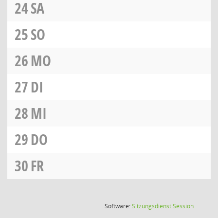
24
SA
25
SO
26
MO
27
DI
28
MI
29
DO
30
FR
(Wird in
Software:
Sitzungsdienst
Session