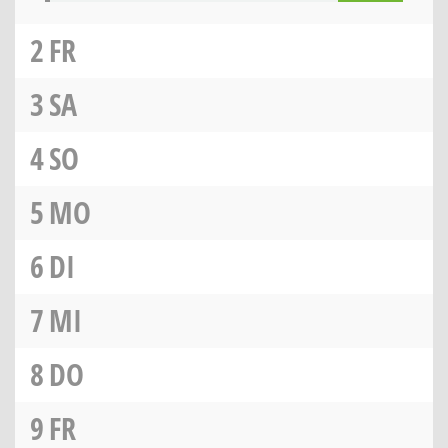
2
FR
3
SA
4
SO
5
MO
6
DI
7
MI
8
DO
9
FR