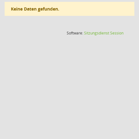
Keine Daten gefunden.
(Wird in
Software:
Sitzungsdienst
Session