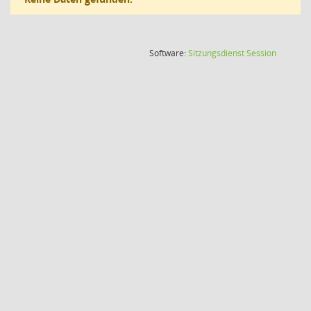
(Wird in
Software:
Sitzungsdienst
Session