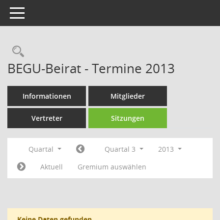
Toggle navigation
Rechercheauswahl
BEGU-Beirat - Termine 2013
Informationen
Mitglieder
Vertreter
Sitzungen
Quartal
Quartal 3
2013
Aktuell
Gremium auswählen
Keine Daten gefunden.