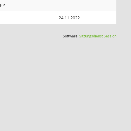
ppe
24.11.2022
(Wird in
Software:
Sitzungsdienst
Session