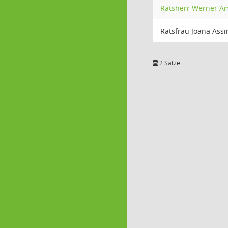
Ratsherr Werner 
Ratsfrau Joana Assi
2 Sätze