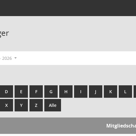
ger
- 2026
D
E
F
G
H
I
J
K
L
X
Y
Z
Alle
Mitgliedsch