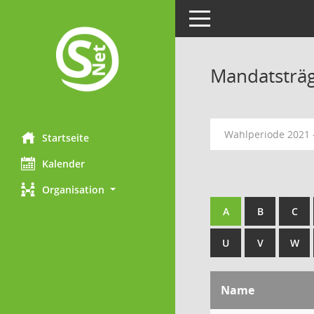
Toggle navigation
Mandatsträ
Wahlperiode 2021 
Startseite
Kalender
Organisation
A
B
C
U
V
W
Name