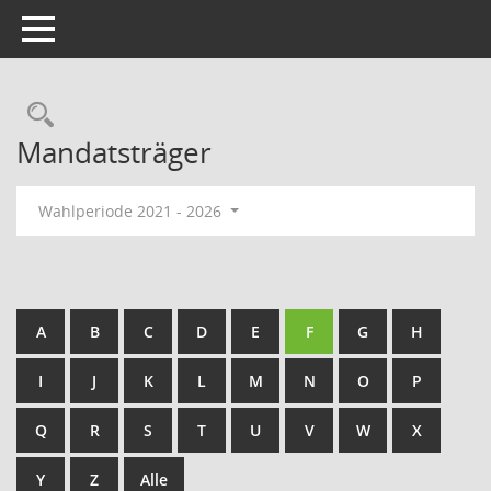
Toggle navigation
Rechercheauswahl
Mandatsträger
Wahlperiode 2021 - 2026
A
B
C
D
E
F
G
H
I
J
K
L
M
N
O
P
Q
R
S
T
U
V
W
X
Y
Z
Alle