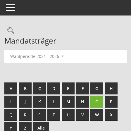
Toggle navigation
Rechercheauswahl
Mandatsträger
Wahlperiode 2021 - 2026
A
B
C
D
E
F
G
H
I
J
K
L
M
N
O
P
Q
R
S
T
U
V
W
X
Y
Z
Alle