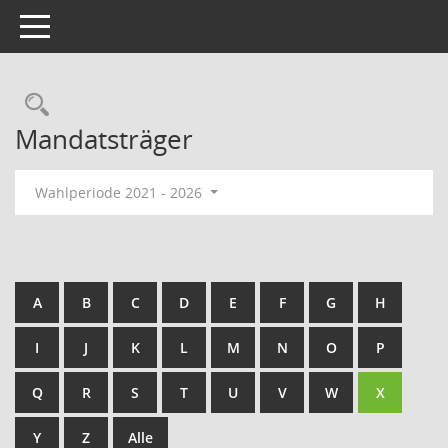
Toggle navigation
Rechercheauswahl
Mandatsträger
Wahlperiode 2021 - 2026
A
B
C
D
E
F
G
H
I
J
K
L
M
N
O
P
Q
R
S
T
U
V
W
X
Y
Z
Alle