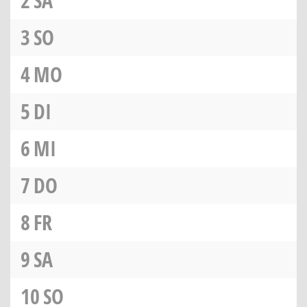
2
SA
3
SO
4
MO
5
DI
6
MI
7
DO
8
FR
9
SA
10
SO